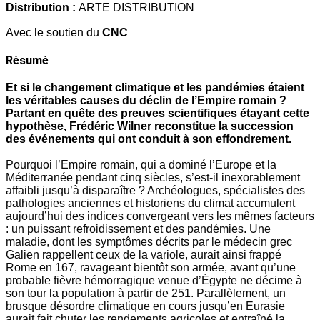
Distribution :
ARTE DISTRIBUTION
Avec le soutien du
CNC
Résumé
Et si le changement climatique et les pandémies étaient
les véritables causes du déclin de l’Empire romain ?
Partant en quête des preuves scientifiques étayant cette
hypothèse, Frédéric Wilner reconstitue la succession
des événements qui ont conduit à son effondrement.
Pourquoi l’Empire romain, qui a dominé l’Europe et la
Méditerranée pendant cinq siècles, s’est-il inexorablement
affaibli jusqu’à disparaître ? Archéologues, spécialistes des
pathologies anciennes et historiens du climat accumulent
aujourd’hui des indices convergeant vers les mêmes facteurs
: un puissant refroidissement et des pandémies. Une
maladie, dont les symptômes décrits par le médecin grec
Galien rappellent ceux de la variole, aurait ainsi frappé
Rome en 167, ravageant bientôt son armée, avant qu’une
probable fièvre hémorragique venue d’Égypte ne décime à
son tour la population à partir de 251. Parallèlement, un
brusque désordre climatique en cours jusqu’en Eurasie
aurait fait chuter les rendements agricoles et entraîné la