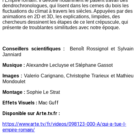
l’Empire romain. Il dévoile notamment le patient travail des
dendrochronologues, qui lisent dans les cernes du bois les
fluctuations du climat à travers les siècles. Appuyées par des
animations en 2D et 3D, les explications, limpides, des
chercheurs dessinent les étapes de ce lent crépuscule, qui
présente de troublantes similitudes avec notre époque.
Conseillers scientifiques :
Benoît Rossignol et
Sylvain
Janniard
Musique :
Alexandre Lecluyse et
Stéphane Gassot
Images :
Valerio Carignano, Christophe Trarieux et Mathieu
Mondoulet
Montage
:
Sophie Le Strat
Effets Visuels :
Mac Guff
Disponible sur Arte.tv.fr :
https://www.arte.tv/fr/videos/098123-000-A/qui-a-tue-l-
empire-romain/