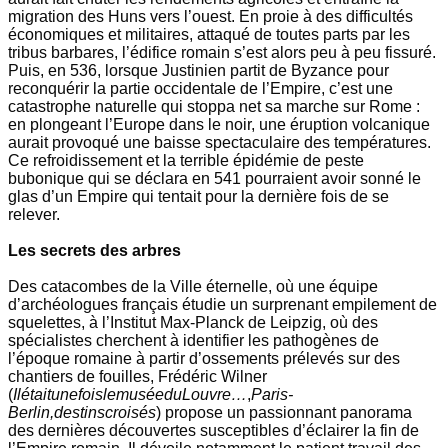
migration des Huns vers l’ouest. En proie à des difficultés
économiques et militaires, attaqué de toutes parts par les
tribus barbares, l’édifice romain s’est alors peu à peu fissuré.
Puis, en 536, lorsque Justinien partit de Byzance pour
reconquérir la partie occidentale de l’Empire, c’est une
catastrophe naturelle qui stoppa net sa marche sur Rome :
en plongeant l’Europe dans le noir, une éruption volcanique
aurait provoqué une baisse spectaculaire des températures.
Ce refroidissement et la terrible épidémie de peste
bubonique qui se déclara en 541 pourraient avoir sonné le
glas d’un Empire qui tentait pour la dernière fois de se
relever.
Les secrets des arbres
Des catacombes de la Ville éternelle, où une équipe
d’archéologues français étudie un surprenant empilement de
squelettes, à l’Institut Max-Planck de Leipzig, où des
spécialistes cherchent à identifier les pathogènes de
l’époque romaine à partir d’ossements prélevés sur des
chantiers de fouilles, Frédéric Wilner
(
Il
était
une
fois
le
musée
du
Louvre…
,
Paris-
Berlin,
destins
croisés
) propose un passionnant panorama
des dernières découvertes susceptibles d’éclairer la fin de